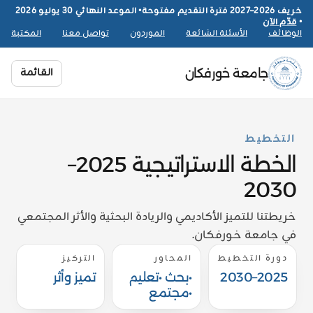
خريف 2026–2027 فترة التقديم مفتوحة
•
الموعد النهائي 30 يوليو 2026
•
قدّم الآن
الوظائف
الأسئلة الشائعة
الموردون
تواصل معنا
المكتبة
القائمة
جامعة خورفكان
التخطيط
الخطة الاستراتيجية 2025–
2030
خريطتنا للتميز الأكاديمي والريادة البحثية والأثر المجتمعي
في جامعة خورفكان.
دورة التخطيط
المحاور
التركيز
2025–2030
•بحث •تعليم
تميز وأثر
•مجتمع