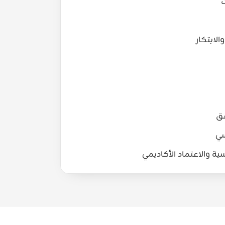
ت
لابتكار
فق
سي
ية والاعتماد الأكاديمي