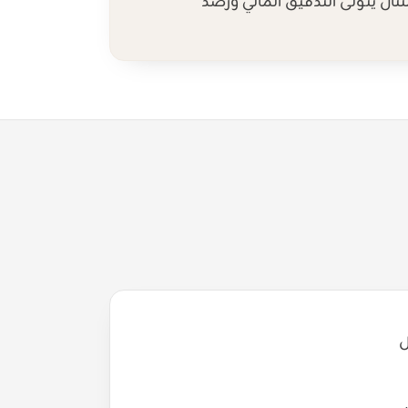
تثال يتولى التدقيق المالي ورصد
ل